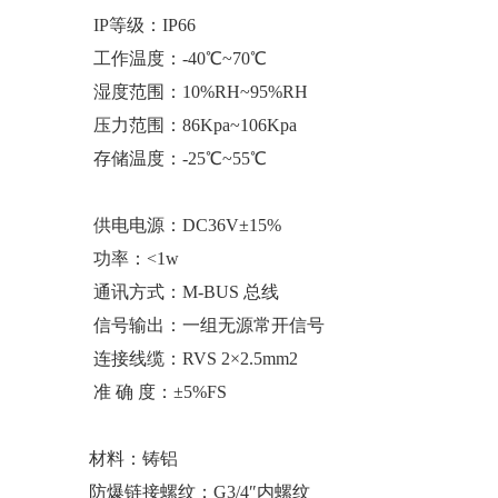
IP等级：IP66
工作温度：-40℃~70℃
湿度范围：10%RH~95%RH
压力范围：86Kpa~106Kpa
存储温度：-25℃~55℃
供电电源：DC36V±15%
功率：<1w
通讯方式：M-BUS 总线
信号输出：一组无源常开信号
连接线缆：RVS 2×2.5mm2
准 确 度：±5%FS
材料：铸铝
防爆链接螺纹：G3/4″内螺纹