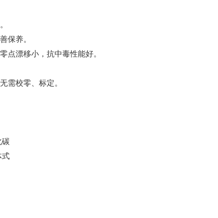
。
善保养。
零点漂移小，抗中毒性能好。
无需校零、标定。
化碳
体式