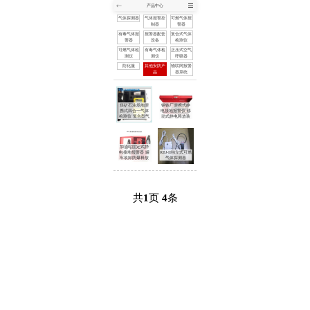
产品中心
网站首页
气体探测器
气体报警控
可燃气体报
关于我们
制器
警器
产品中心
有毒气体报
报警器配套
复合式气体
公司新闻
警器
设备
检测仪
行业动态
可燃气体检
有毒气体检
正压式空气
技术文章
测仪
测仪
呼吸器
联系我们
防化服
其他安防产
物联网报警
品
器系统
售后服务
煤矿石油场地便
钢铁厂便携式静
携式四合一气体
电接地报警仪 移
检测仪 复合型气
动式静电释放装
加油站固定式静
电接地报警器 罐
RBJ-II独立式可燃
车装卸防爆释放
气体探测器
共
1
页
4
条