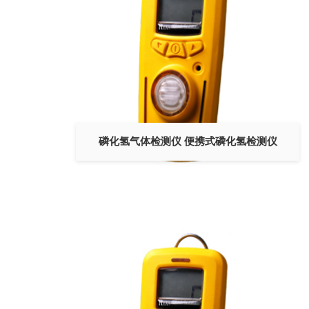
磷化氢气体检测仪 便携式磷化氢检测仪