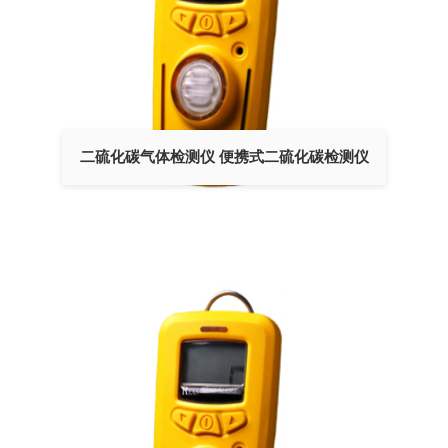
二硫化碳气体检测仪 便携式二硫化碳检测仪