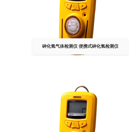
砷化氢气体检测仪 便携式砷化氢检测仪